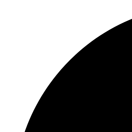
Preskočiť
na
obsah