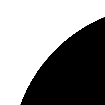
Preskočiť
na
obsah