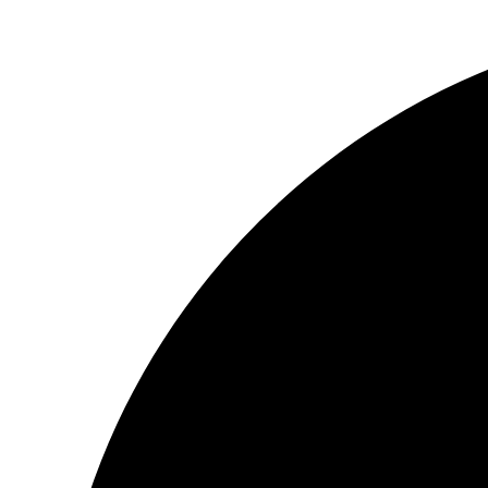
Preskočiť
na
obsah