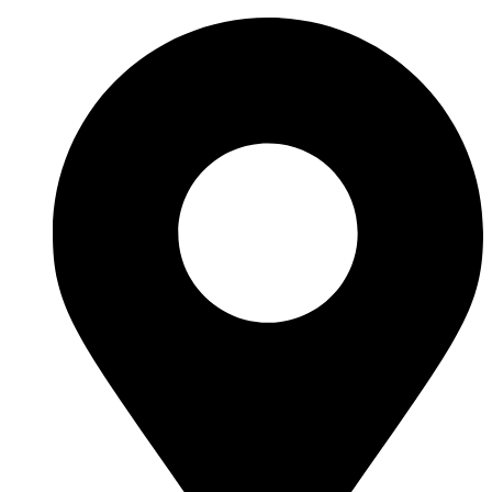
Preskočiť
na
obsah