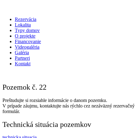
Rezervácia
Lokalita
Typy domov
O projekte
Financovanie
Videogaléria
Galéria
Partneri
Kontakt
Pozemok č. 22
Preštudujte si rozsiahle informácie o danom pozemku.
V prípade záujmu, kontaktujte nás rýchlo cez nezáväzný rezervačný
formulár.
Technická situácia pozemkov
technicka situacia