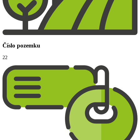
Číslo pozemku
22