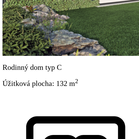
Rodinný dom typ C
2
Úžitková plocha:
132
m