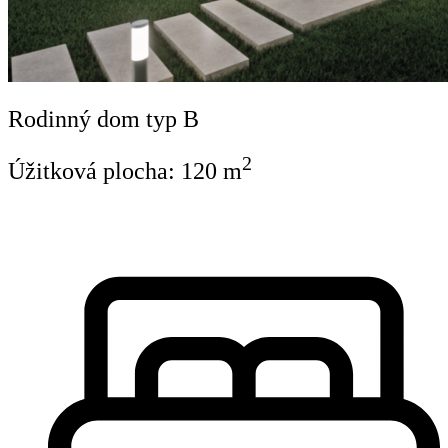
Rodinný dom typ B
2
Úžitková plocha:
120
m