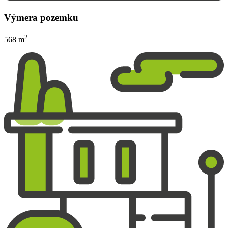
Výmera pozemku
2
568 m