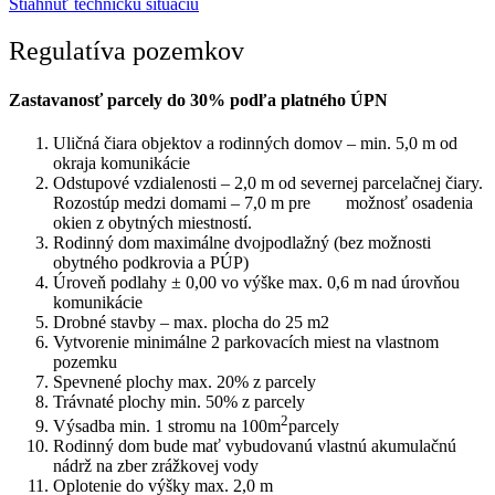
Stiahnuť technickú situáciu
Regulatíva pozemkov
Zastavanosť parcely do 30% podľa platného ÚPN
Uličná čiara objektov a rodinných domov – min. 5,0 m od
okraja komunikácie
Odstupové vzdialenosti – 2,0 m od severnej parcelačnej čiary.
Rozostúp medzi domami – 7,0 m pre možnosť osadenia
okien z obytných miestností.
Rodinný dom maximálne dvojpodlažný (bez možnosti
obytného podkrovia a PÚP)
Úroveň podlahy ± 0,00 vo výške max. 0,6 m nad úrovňou
komunikácie
Drobné stavby – max. plocha do 25 m2
Vytvorenie minimálne 2 parkovacích miest na vlastnom
pozemku
Spevnené plochy max. 20% z parcely
Trávnaté plochy min. 50% z parcely
2
Výsadba min. 1 stromu na 100m
parcely
Rodinný dom bude mať vybudovanú vlastnú akumulačnú
nádrž na zber zrážkovej vody
Oplotenie do výšky max. 2,0 m