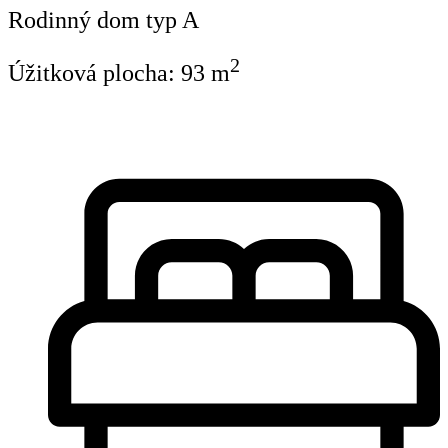
Rodinný dom typ A
2
Úžitková plocha:
93
m