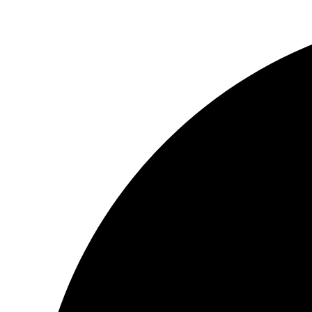
Preskočiť
na
obsah