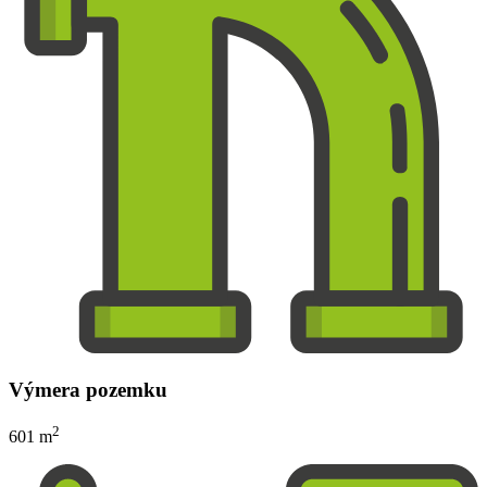
Výmera pozemku
2
601 m