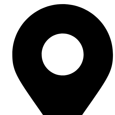
Preskočiť
na
obsah