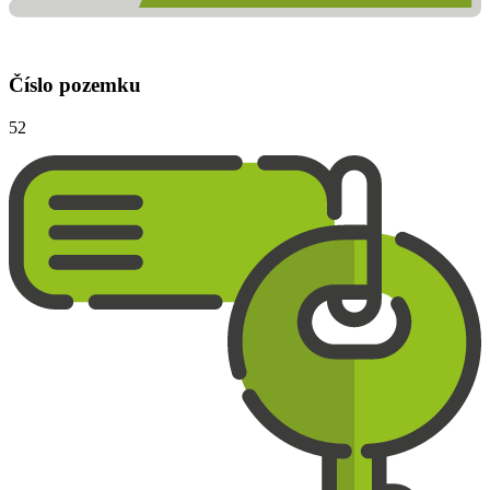
Číslo pozemku
52