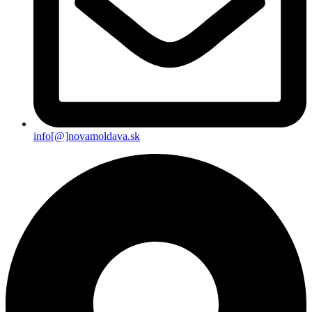
info[@]novamoldava.sk