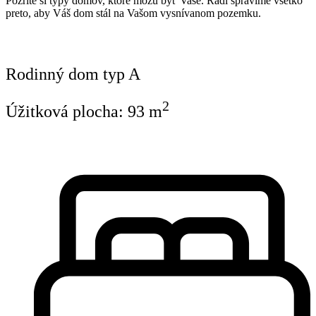
Pozrite si typy domov, ktoré môžu byť Vaše. Radi spravíme všetko
preto, aby Váš dom stál na Vašom vysnívanom pozemku.
Rodinný dom typ A
2
Úžitková plocha:
93
m