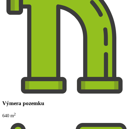
Výmera pozemku
2
640 m