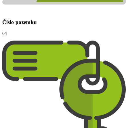
Číslo pozemku
64