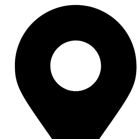
Preskočiť
na
obsah