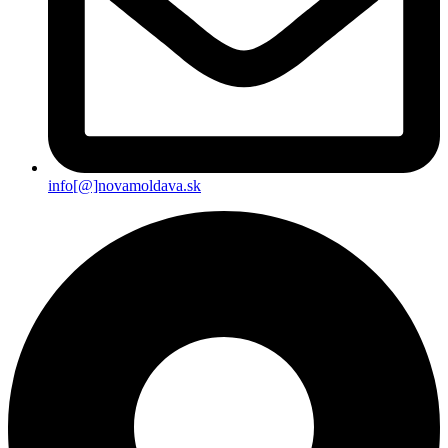
info[@]novamoldava.sk